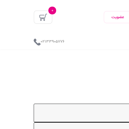
0
عضویت
02133905776