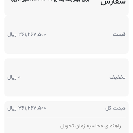
سفارش
قیمت
361,267,500
ریال
تخفیف
0
ریال
قیمت کل
361,267,500
ریال
راهنمای محاسبه زمان تحویل