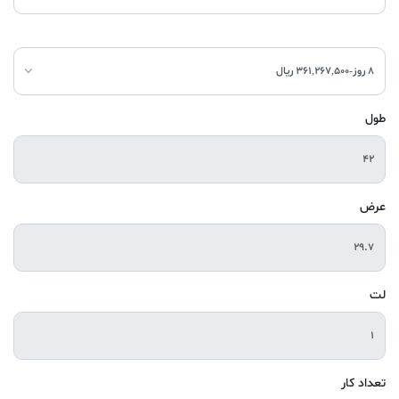
طول
عرض
لت
تعداد کار