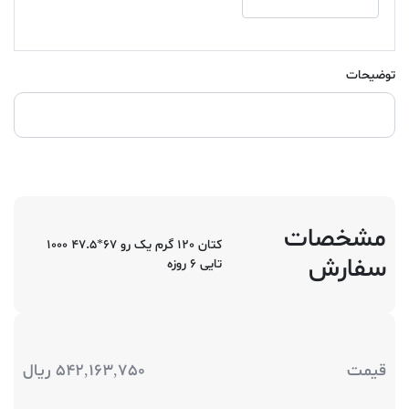
توضیحات
مشخصات
کتان 120 گرم یک رو 67*47.5 1000
سفارش
تایی 6 روزه
قیمت
542,163,750
ریال