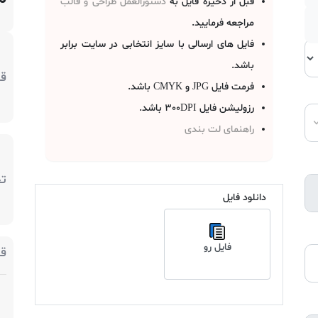
قبل از ذخیره فایل به
دستورالعمل طراحی و قالب
مراجعه فرمایید.
فایل های ارسالی با سایز انتخابی در سایت برابر
باشد.
ق
فرمت فایل JPG و CMYK باشد.
رزولیشن فایل 300DPI باشد.
راهنمای لت بندی
ت
دانلود فایل
فایل رو
ق