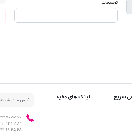
توضیحات
ی سریع
لینک های مفید
آدرس ما در شبکه 
76 57 90 33 - 021
89 22 94 33 - 021
48 45 98 33 - 021