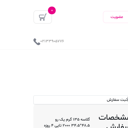
0
عضویت
02133905776
شخصات
گلاسه 135 گرم یک رو
فارش
48.5*34.5 2000 تایی 4 روزه