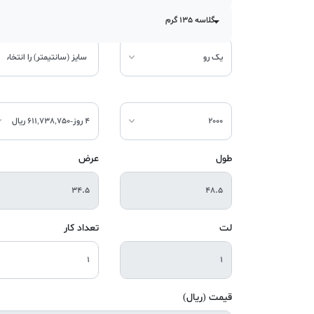
گلاسه 135 گرم
طول
عرض
لت
تعداد کار
قیمت (ریال)