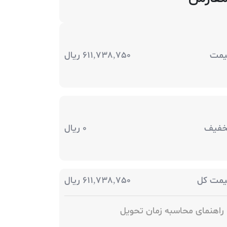
یمت
611,738,750
ریال
خفیف
0
ریال
یمت کل
611,738,750
ریال
راهنمای محاسبه زمان تحویل