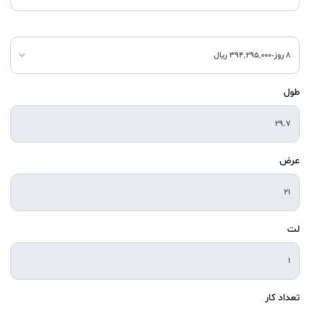
طول
عرض
لت
تعداد کار