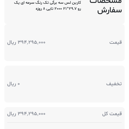
مشخصات
کاربن لس سه برگی تک رنگ سرمه ای یک
سفارش
رو 29.7*21 2000 تایی 8 روزه
قیمت
394,295,000
ریال
تخفیف
0
ریال
قیمت کل
394,295,000
ریال